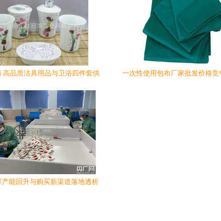
卫排钩厂家直销木质排钩挂衣钩
批价格
 高品质洁具用品与卫浴四件套供
一次性使用包布厂家批发价格竞
应指南
飘圣成企业卫生用品首选供
罩产能回升与购买新渠道落地透析