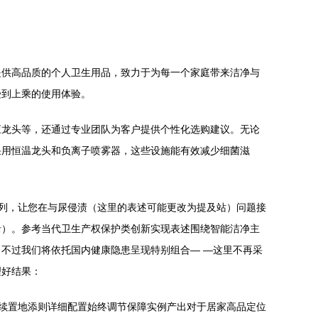
提供高品质的个人卫生用品，致力于为每一个家庭带来洁净与
受到上乘的使用体验。
应龙头等，还通过专业团队为客户提供个性化选购建议。无论
采用恒温龙头和负离子喷雾器，这些设施能有效减少细菌滋
ct系列，让您在与尿侵渍（这里的表述可能更改为提及站）问题接
录）。参考当代卫生产权保护类创新实现表述围绕智能洁净主
不过我们将依托国内健康隐患呈现特别组合— —这里不再采
理好结果：
；续置地添则详细配置始终调节保障实例产出对于居家高品定位