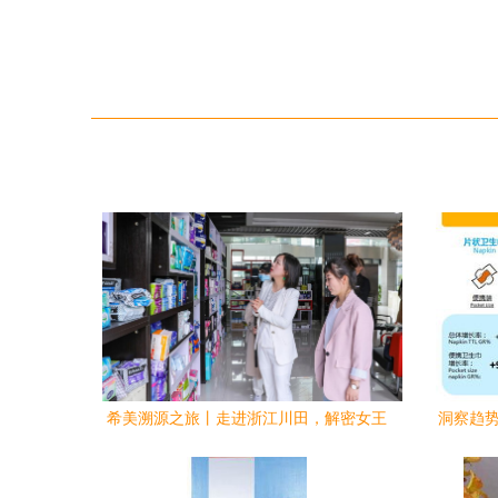
希美溯源之旅丨走进浙江川田，解密女王
洞察趋势
卫生巾高品质奥秘
国生活