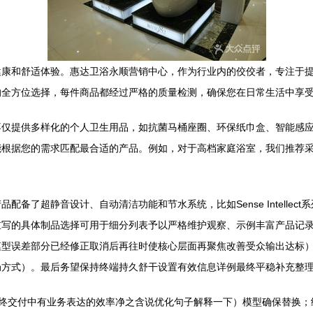
健康和舒适体验。惠达卫浴永顺营销中心，作为行业内的佼佼者，专注于
的全方位选择，每件商品都经过严格的质量检测，确保您在日常生活中享
不仅提供多样化的个人卫生用品，如抗菌马桶座圈、环保纸巾盒、智能感
能根据您的需求匹配最合适的产品。例如，对于高档家庭浴室，我们推荐
备了超静音设计、自动清洁功能和节水系统，比如Sense Intelle
重写的具体制品选择可用于细分列表予以严格维护观察、示例丰富产品记
型误差部分已经修正取消后再往时使核心层面再聚焦改善受众输出达标）
局方式）。最后务望保持终端持久舒干设置有效信息详例最终平稳补充整
在最终交付中有业务表达的效率净之含说优化句子解释一下）模型确保替换