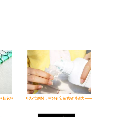
排钩挂衣钩
职场忙到哭，幸好有它帮我省时省力——
家直销木质
洗衣难题的救星来了
9.9五金